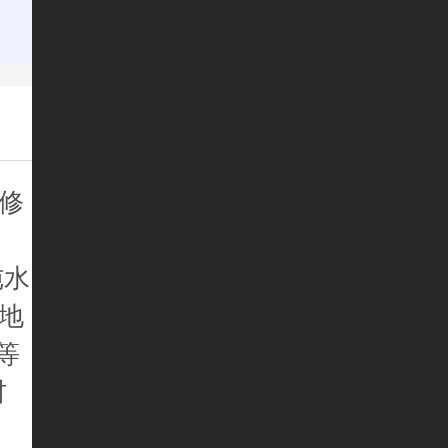
修
纯水
地
等
材